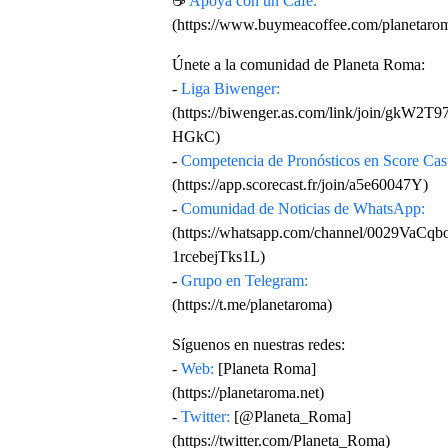
☕️
Apoya con un Café:
(https://www.buymeacoffee.com/planetaro
Únete a la comunidad de Planeta Roma:
-
Liga Biwenger:
(https://biwenger.as.com/link/join/gkW2T
HGkC)
-
Competencia de Pronósticos en Score Cas
(https://app.scorecast.fr/join/a5e60047Y)
-
Comunidad de Noticias de WhatsApp:
(https://whatsapp.com/channel/0029VaCqb
1rcebejTks1L)
-
Grupo en Telegram:
(https://t.me/planetaroma)
Síguenos en nuestras redes:
-
Web:
[Planeta Roma]
(https://planetaroma.net)
-
Twitter:
[@Planeta_Roma]
(https://twitter.com/Planeta_Roma)